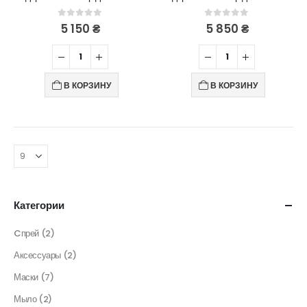
0
out of 5
0
out of 5
5 150
₴
5 850
₴
В КОРЗИНУ
В КОРЗИНУ
Категории
Cпрей
(2)
Аксессуары
(2)
Маски
(7)
Мыло
(2)