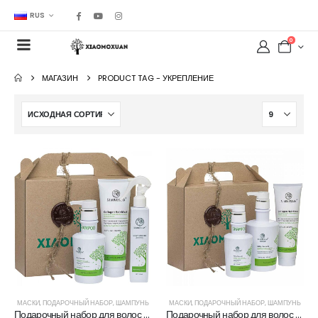
RUS
0
МАГАЗИН
PRODUCT TAG -
УКРЕПЛЕНИЕ
МАСКИ
,
ПОДАРОЧНЫЙ НАБОР
,
ШАМПУНЬ
МАСКИ
,
ПОДАРОЧНЫЙ НАБОР
,
ШАМПУНЬ
Подарочный набор для волос Xiaomoxuan №3
Подарочный набор для волос Тройка